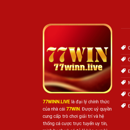
77WINN.LIVE
là đại lý chính thức
của nhà cái
77WIN
. Được uỷ quyền
cung cấp trò chơi giải trí và hệ
thống cá cược trực tuyến uy tín,