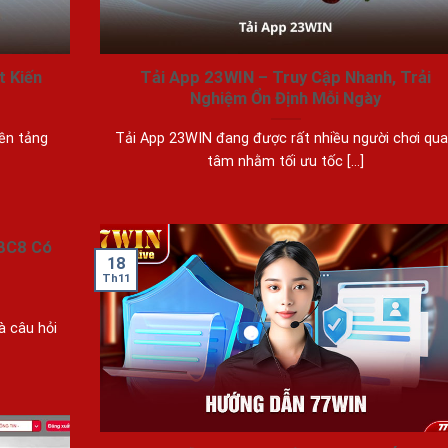
 Kiến
Tải App 23WIN – Truy Cập Nhanh, Trải
Nghiệm Ổn Định Mỗi Ngày
nền tảng
Tải App 23WIN đang được rất nhiều người chơi qu
tâm nhằm tối ưu tốc [...]
ABC8 Có
18
Th11
à câu hỏi