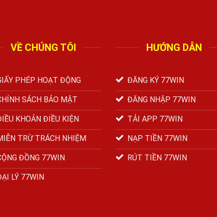
VỀ CHÚNG TÔI
HƯỚNG DẪN
GIẤY PHÉP HOẠT ĐỘNG
ĐĂNG KÝ 77WIN
CHÍNH SÁCH BẢO MẬT
ĐĂNG NHẬP 77WIN
ĐIỀU KHOẢN ĐIỀU KIỆN
TẢI APP 77WIN
MIỄN TRỪ TRÁCH NHIỆM
NẠP TIỀN 77WIN
CỘNG ĐỒNG 77WIN
RÚT TIỀN 77WIN
ĐẠI LÝ 77WIN