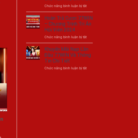
Về
Định
o
ở
Chức năng bình luận bị tắt
Việc
Mỗi
Hướng
Nhà
Ngày
Dẫn
Cái
Hoàn Trả Cược 77WIN
77WIN
ABC8
– Chương Trình Tri Ân
–
Có
Hội Viên 2024
Cẩm
Lừa
ở
Chức năng bình luận bị tắt
Nang
Đảo
Hoàn
Hữu
Không?
Trả
Ích
Khuyến Mãi Nạp Lần
Cược
Cho
Đầu 77WIN Và Thông
77WIN
Tân
Tin Chi Tiết
–
Thủ
ở
Chức năng bình luận bị tắt
Chương
Chi
Khuyến
Trình
Tiết
Mãi
Tri
Nạp
Ân
Lần
Hội
Đầu
Viên
77WIN
2024
Và
Thông
Tin
in
Chi
Tiết
h