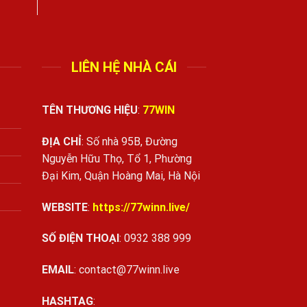
LIÊN HỆ NHÀ CÁI
TÊN THƯƠNG HIỆU
:
77WIN
ĐỊA CHỈ
: Số nhà 95B, Đường
Nguyễn Hữu Thọ, Tổ 1, Phường
Đại Kim, Quận Hoàng Mai, Hà Nội
WEBSITE
:
https://77winn.live/
SỐ ĐIỆN THOẠI
: 0932 388 999
EMAIL
:
contact@77winn.live
HASHTAG
: